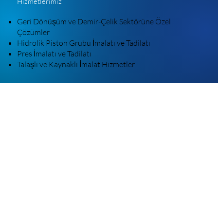
Hizmetlerimiz
Geri Dönüşüm ve Demir-Çelik Sektörüne Özel
Çözümler
Hidrolik Piston Grubu İmalatı ve Tadilatı
Pres İmalatı ve Tadilatı
Talaşlı ve Kaynaklı İmalat Hizmetler
İLETİŞİM
+90 546 231 23 46
imalat@foramakmekanik.com