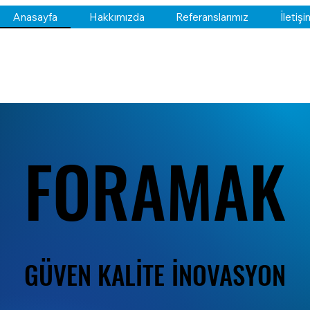
Anasayfa
Hakkımızda
Referanslarımız
İletişi
FORAMAK
FORAMAK
GÜVEN KALİTE İNOVASYON
GÜVEN KALİTE İNOVASYON