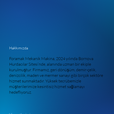
Hakkımızda
Foramak Mekanik Makina, 2024 yılında Bornova
Hurdacılar Sitesi’nde, alanında uzman bir ekiple
kurulmuştur. Firmamız, geri dönüşüm, demir-çelik,
denizcilik, maden ve mermer sanayi gibi birçok sektöre
hizmet sunmaktadır. Yüksek tecrübemizle
müşterilerimize kesintisiz hizmet sağlamayı
hedefliyoruz.