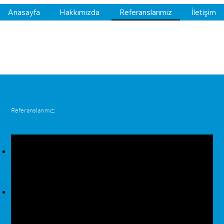
Anasayfa
Hakkımızda
Referanslarımız
İletişim
Referanslarımız;
Usta Eller Makina Denizcilik
ALB Makina